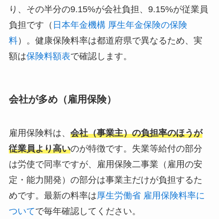
り、その半分の9.15%が会社負担、9.15%が従業員
負担です（
日本年金機構 厚生年金保険の保険
料
）。健康保険料率は都道府県で異なるため、実
額は
保険料額表
で確認します。
会社が多め（雇用保険）
雇用保険料は、
会社（事業主）の負担率のほうが
従業員より高い
のが特徴です。失業等給付の部分
は労使で同率ですが、雇用保険二事業（雇用の安
定・能力開発）の部分は事業主だけが負担するた
めです。最新の料率は
厚生労働省 雇用保険料率に
ついて
で毎年確認してください。