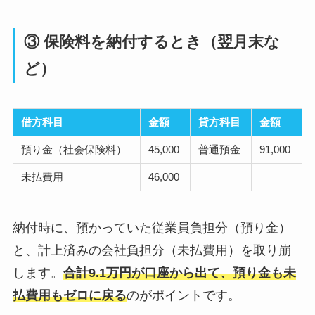
③ 保険料を納付するとき（翌月末な
ど）
借方科目
金額
貸方科目
金額
預り金（社会保険料）
45,000
普通預金
91,000
未払費用
46,000
納付時に、預かっていた従業員負担分（預り金）
と、計上済みの会社負担分（未払費用）を取り崩
します。
合計9.1万円が口座から出て、預り金も未
払費用もゼロに戻る
のがポイントです。