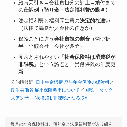
給与天引き→会社負担分の計上→納付まで
の
仕訳例（預り金・法定福利費の動き）
法定福利費と福利厚生費の
決定的な違い
（法律で義務か／会社の任意か）
保険ごとに違う
会社負担の割合
（労使折
半・全額会社・会社が多め）
見落とされやすい「
社会保険料は消費税が
非課税
」という論点と、労働保険の年度更
新
公的情報源:
日本年金機構 厚生年金保険の保険料
／
厚生労働省 雇用保険料率について
／
国税庁 タック
スアンサー No.6201 非課税となる取引
毎月の社会保険料は、預り金と法定福利費が入り組ん