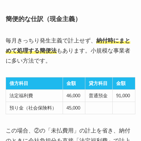
簡便的な仕訳（現金主義）
毎月きっちり発生主義で計上せず、
納付時にまと
めて処理する簡便法
もあります。小規模な事業者
に多い方法です。
借方科目
金額
貸方科目
金額
法定福利費
46,000
普通預金
91,000
預り金（社会保険料）
45,000
この場合、②の「未払費用」の計上を省き、納付
のときに会社負担分を直接「法定福利費」で計上