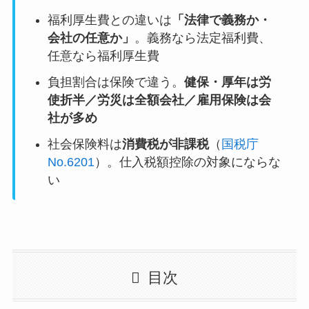
福利厚生費との違いは
「法律で義務か・
会社の任意か」
。義務なら法定福利費、
任意なら福利厚生費
負担割合は保険で違う。
健保・厚年は労
使折半／労災は全額会社／雇用保険は会
社が多め
社会保険料は
消費税が非課税
（
国税庁
No.6201
）。仕入税額控除の対象にならな
い
目次