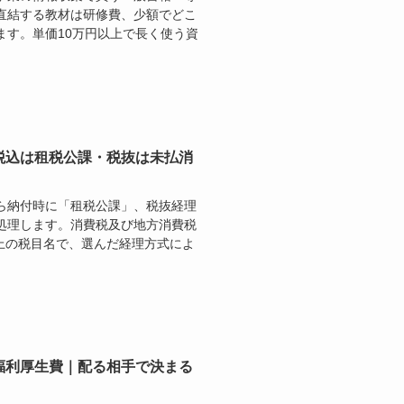
直結する教材は研修費、少額でどこ
ます。単価10万円以上で長く使う資
税込は租税公課・税抜は未払消
ら納付時に「租税公課」、税抜経理
処理します。消費税及び地方消費税
書上の税目名で、選んだ経理方式によ
福利厚生費｜配る相手で決まる