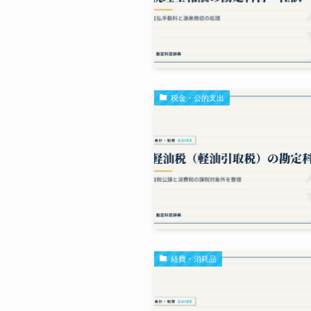
税金・公的支出
経費・消耗品