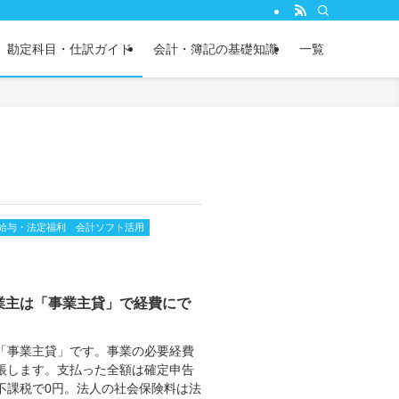
説。さらに、実務で使える英文会計用語やBS/PL科目の英語表記も完全網羅。経
勘定科目・仕訳ガイド
会計・簿記の基礎知識
一覧
給与・法定福利
会計ソフト活用
業主は「事業主貸」で経費にで
「事業主貸」です。事業の必要経費
帳します。支払った全額は確定申告
不課税で0円。法人の社会保険料は法