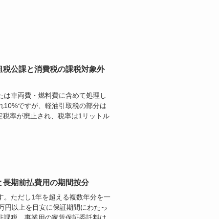
租税公課と消費税の課税対象外
たは車両費・燃料費に含めて処理し
10%ですが、軽油引取税の部分は
暫定税率が廃止され、税率は1リットル
と長期前払費用の期間按分
す。ただし1年を超える複数年分を一
0万円以上を目安に保証期間にわたっ
非課税、事業用の家賃保証委託料は