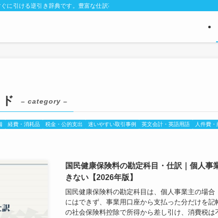
ぐに引ける逆引き辞典です。豊富な仕訳事例と判断に迷う経費区分のポイントを解
イド
– category –
備
経費・消耗品
税金・公的支出
迷いやすい取引事例
英文会計・英語用語
人件費・
国民健康保険料の勘定科目・仕訳｜個人事
きない【2026年版】
国民健康保険料の勘定科目は、個人事業主の場合
にはできず、事業用口座から支払った分だけを記
の社会保険料控除で所得から差し引け、消費税は