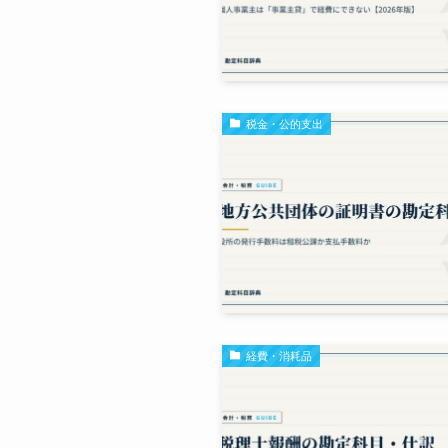
税金・公的支出
経費・消耗品