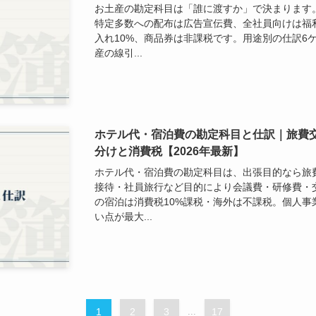
お土産の勘定科目は「誰に渡すか」で決まります
特定多数への配布は広告宣伝費、全社員向けは福
入れ10%、商品券は非課税です。用途別の仕訳6
産の線引...
ホテル代・宿泊費の勘定科目と仕訳｜旅費
分けと消費税【2026年最新】
ホテル代・宿泊費の勘定科目は、出張目的なら旅
接待・社員旅行など目的により会議費・研修費・
の宿泊は消費税10%課税・海外は不課税。個人事
い点が最大...
1
2
3
...
17