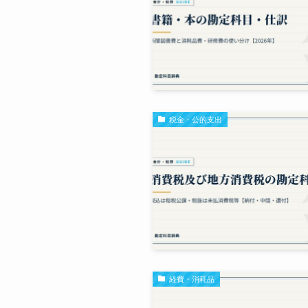
税金・公的支出
経費・消耗品