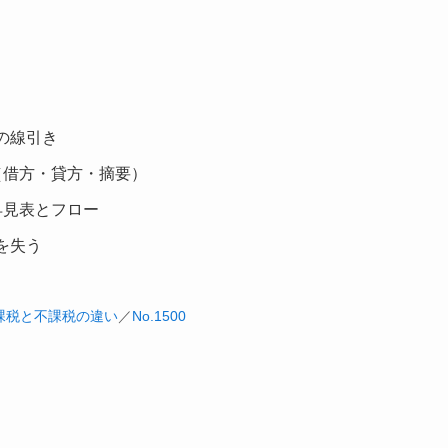
の線引き
（借方・貸方・摘要）
早見表とフロー
を失う
 非課税と不課税の違い
／
No.1500