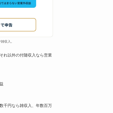
が雑収入。
それ以外の付随収入なら営業
益
数千円なら雑収入、年数百万