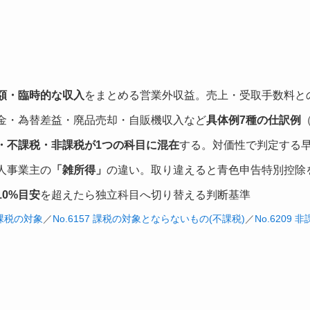
額・臨時的な収入
をまとめる営業外収益。売上・受取手数料と
金・為替差益・廃品売却・自販機収入など
具体例7種の仕訳例
・不課税・非課税が1つの科目に混在
する。対価性で判定する
人事業主の
「雑所得」
の違い。取り違えると青色申告特別控除
0%目安
を超えたら独立科目へ切り替える判断基準
5 課税の対象
／
No.6157 課税の対象とならないもの(不課税)
／
No.6209