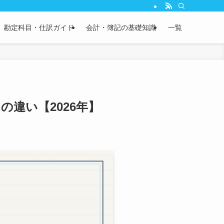
説。さらに、実務で使える英文会計用語やBS/PL科目の英語表記も完全網羅。経
勘定科目・仕訳ガイド
会計・簿記の基礎知識
一覧
違い【2026年】