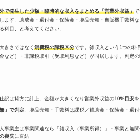
外で発生した少額・臨時的な収入をまとめる「営業外収益」
で
します。助成金・還付金・保険金・廃品売却・自販機手数料な
る科目、と考えてください。
大きさではなく
消費税の課税区分
です。雑収入という1つの科
金など）・非課税取引（受取利息など）が同居します。判定の
仕訳は貸方に計上。金額が大きくなり営業外収益の
10%目安
を
無」で判定
。廃品売却・手数料は課税／補助金・保険金・還付
人事業主は事業関連なら「雑収入（事業所得）」・事業と無関
の喪失
に直結