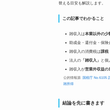
替える目安も解説します。
この記事でわかること
雑収入は
本業以外の少
助成金・還付金・保険
雑収入の消費税は
課税
法人の
「雑収入」
と個
雑収入が
営業外収益の1
公的情報源:
国税庁 No.610
雑所得
結論を先に書きます