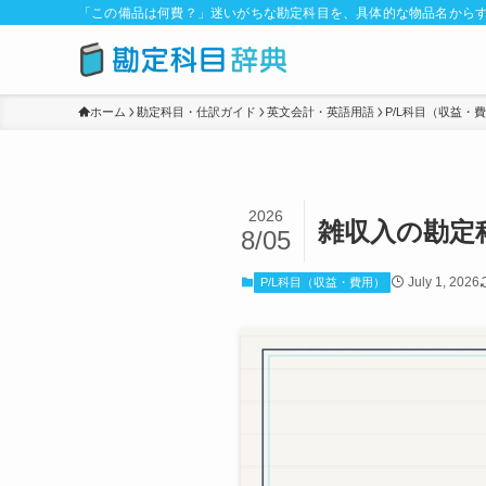
「この備品は何費？」迷いがちな勘定科目を、具体的な物品名からす
ホーム
勘定科目・仕訳ガイド
英文会計・英語用語
P/L科目（収益・
2026
雑収入の勘定
8/05
July 1, 2026
P/L科目（収益・費用）