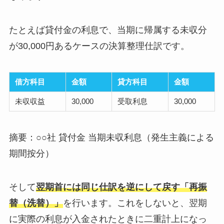
たとえば貸付金の利息で、当期に帰属する未収分
が30,000円あるケースの決算整理仕訳です。
借方科目
金額
貸方科目
金額
未収収益
30,000
受取利息
30,000
摘要：○○社 貸付金 当期未収利息（発生主義による
期間按分）
そして
翌期首には同じ仕訳を逆にして戻す「再振
替（洗替）」
を行います。これをしないと、翌期
に実際の利息が入金されたときに二重計上になっ