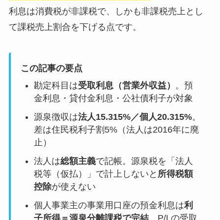
利息は消費税が非課税で、しかも非課税売上とし
て課税売上割合を下げる点です。
この記事の要点
勘定科目は
受取利息（営業外収益）
。預
金利息・貸付金利息・公社債利子が対象
源泉徴収は
法人15.315%／個人20.315%
。
差は住民税利子割5%（法人は2016年に廃
止）
法人は
総額主義
で記帳。源泉税を「法人
税等（仮払）」で計上しないと
所得税額
控除
が使えない
個人事業主の事業用口座の預金利息は
利
子所得＝源泉分離課税で完結
。P/Lの受取