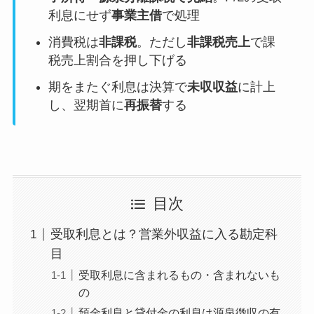
利息にせず
事業主借
で処理
消費税は
非課税
。ただし
非課税売上
で課
税売上割合を押し下げる
期をまたぐ利息は決算で
未収収益
に計上
し、翌期首に
再振替
する
目次
受取利息とは？営業外収益に入る勘定科
目
受取利息に含まれるもの・含まれないも
の
預金利息と貸付金の利息は源泉徴収の有