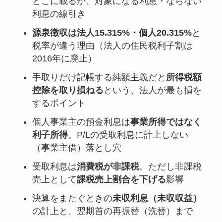
どこに載るか、対象になる利息・ならない
利息の線引き
源泉徴収は法人15.315%・個人20.315%
と
税率が違う理由（法人の住民税利子割は
2016年に廃止）
手取りだけ記帳する純額主義だと
所得税額
控除を取り損ねる
という、法人が最も損を
するポイント
個人事業主の預金利息は
事業所得ではなく
利子所得
。P/Lの受取利息に計上しない
（事業主借）落とし穴
受取利息は
消費税が非課税
。ただし非課税
売上として
課税売上割合を下げる
影響
決算をまたぐときの
未収利息（未収収益）
の計上と、翌期首の再振替（洗替）まで