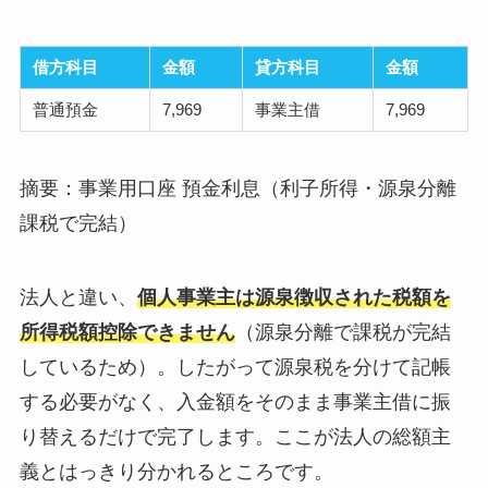
借方科目
金額
貸方科目
金額
普通預金
7,969
事業主借
7,969
摘要：事業用口座 預金利息（利子所得・源泉分離
課税で完結）
法人と違い、
個人事業主は源泉徴収された税額を
所得税額控除できません
（源泉分離で課税が完結
しているため）。したがって源泉税を分けて記帳
する必要がなく、入金額をそのまま事業主借に振
り替えるだけで完了します。ここが法人の総額主
義とはっきり分かれるところです。