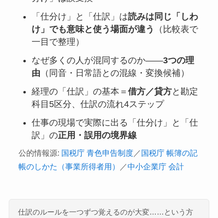
「仕分け」と「仕訳」は
読みは同じ「しわ
け」でも意味と使う場面が違う
（比較表で
一目で整理）
なぜ多くの人が混同するのか――
3つの理
由
（同音・日常語との混線・変換候補）
経理の「仕訳」の基本＝
借方／貸方
と勘定
科目5区分、仕訳の流れ4ステップ
仕事の現場で実際に出る「仕分け」と「仕
訳」の
正用・誤用の境界線
公的情報源:
国税庁 青色申告制度
／
国税庁 帳簿の記
帳のしかた（事業所得者用）
／
中小企業庁 会計
仕訳のルールを一つずつ覚えるのが大変……という方