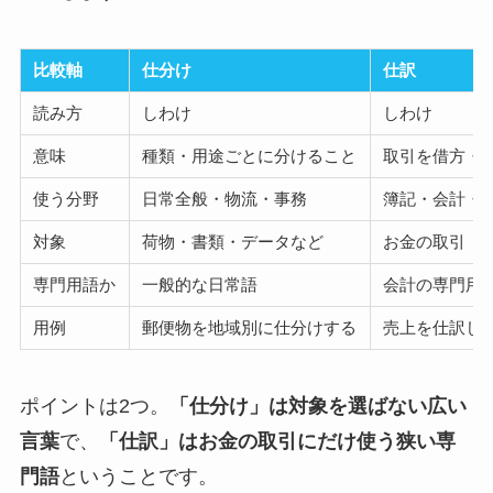
比較軸
仕分け
仕訳
読み方
しわけ
しわけ
意味
種類・用途ごとに分けること
取引を借方・
使う分野
日常全般・物流・事務
簿記・会計・
対象
荷物・書類・データなど
お金の取引
専門用語か
一般的な日常語
会計の専門用
用例
郵便物を地域別に仕分けする
売上を仕訳し
ポイントは2つ。
「仕分け」は対象を選ばない広い
言葉
で、
「仕訳」はお金の取引にだけ使う狭い専
門語
ということです。