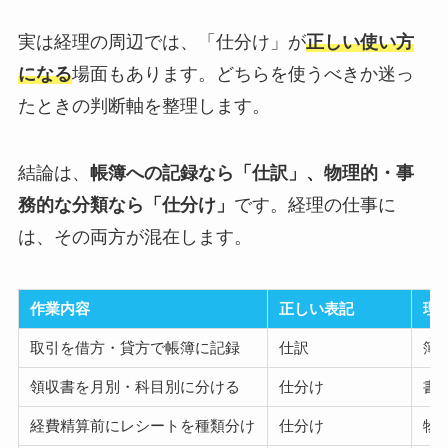
実は経理の周辺では、「仕分け」が
正しい使い方
になる
場面もあります。どちらを使うべきか迷っ
たときの判断軸を整理します。
結論は、
帳簿への記録なら「仕訳」、物理的・事
務的な分類なら「仕分け」
です。経理の仕事に
は、その両方が混在します。
作業内容
正しい表記
理
取引を借方・貸方で帳簿に記録
仕訳
簿
領収書を月別・科目別に分ける
仕分け
書
経費精算前にレシートを種類分け
仕分け
物