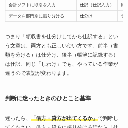
会計ソフトに取引を入力
仕訳（仕訳入力）
帳
データを部門別に振り分ける
仕分け
デ
つまり「領収書を仕分けしてから仕訳する」とい
う文章は、両方とも正しい使い方です。前半（書
類を分ける）は仕分け、後半（帳簿に記録する）
は仕訳。同じ「しわけ」でも、やっている作業が
違うので表記が変わります。
判断に迷ったときのひとこと基準
迷ったら、
「借方・貸方が出てくるか」
で判断し
てください。借方・貸方に振り分ける話なら「仕