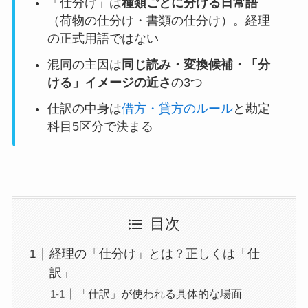
「仕分け」は
種類ごとに分ける日常語
（荷物の仕分け・書類の仕分け）。経理
の正式用語ではない
混同の主因は
同じ読み・変換候補・「分
ける」イメージの近さ
の3つ
仕訳の中身は
借方・貸方のルール
と勘定
科目5区分で決まる
目次
経理の「仕分け」とは？正しくは「仕
訳」
「仕訳」が使われる具体的な場面