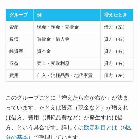
グループ
例
増えたとき
資産
現金・預金・売掛金
借方（左）
負債
買掛金・借入金
貸方（右）
純資産
資本金
貸方（右）
収益
売上・受取利息
貸方（右）
費用
仕入・消耗品費・地代家賃
借方（左）
このグループごとに「増えたら左か右か」が決ま
っています。たとえば資産（現金など）が増えれ
ば借方、費用（消耗品費など）が発生すれば借
方、という具合です。詳しくは
勘定科目とは（5区
分の基本）
で整理しています。