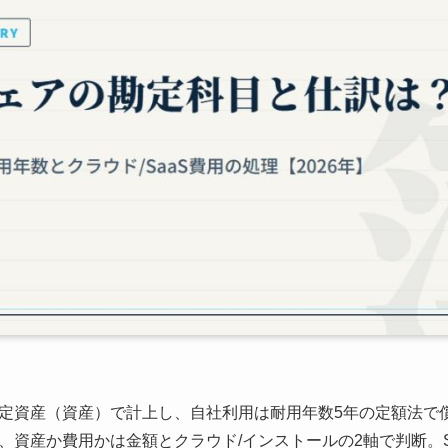
定資産（資産）で計上し、自社利用は耐用年数5年の定額法で
、資産か費用かは金額とクラウド/インストールの2軸で判断。S