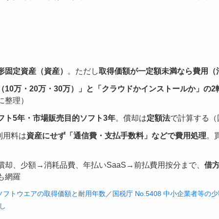
形固定資産（資産）
。ただし
取得価額が一定額未満なら費用（
（10万・20万・30万）」と「クラウドかインストールか」の2
に整理）
フト5年・市場販売目的ソフト3年
。償却は
定額法
で計算する（
利用料は
資産にせず「通信費・支払手数料」などで費用処理
。
償却、少額→消耗品費、年払いSaaS→前払費用按分まで、
借
も網羅
61 ソフトウエアの取得価額と耐用年数
／
国税庁 No.5408 中小企業者等
まし