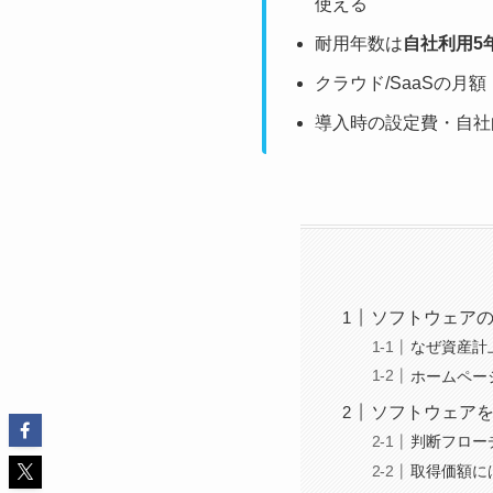
使える
耐用年数は
自社利用5
クラウド/SaaSの月
導入時の設定費・自社
ソフトウェア
なぜ資産計
ホームペー
ソフトウェアを
判断フロー
取得価額に