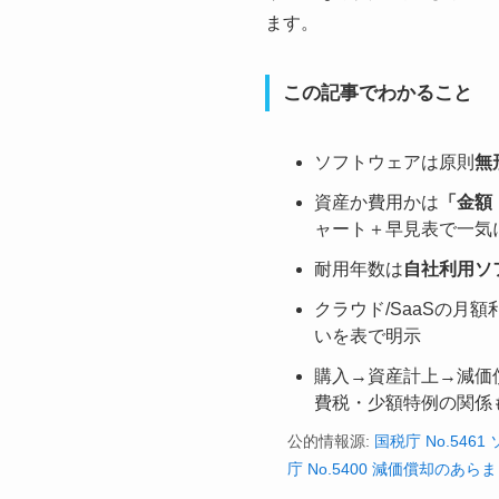
ます。
この記事でわかること
ソフトウェアは原則
無
資産か費用かは
「金額
ャート＋早見表で一気
耐用年数は
自社利用ソ
クラウド/SaaSの月額
いを表で明示
購入→資産計上→減価
費税・少額特例の関係
公的情報源:
国税庁 No.54
庁 No.5400 減価償却のあら