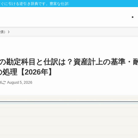
ぐに引ける逆引き辞典です。豊富な仕訳事例と判断に迷う経費区分のポイントを解
負債）
の勘定科目と仕訳は？資産計上の基準・
の処理【2026年】
26
August 5, 2026