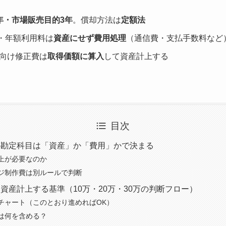
年・市場販売目的3年
。償却方法は
定額法
額・年額利用料は
資産にせず費用処理
（通信費・支払手数料など
向け修正費は
取得価額に算入
して資産計上する
目次
の勘定科目は「資産」か「費用」かで決まる
上が必要なのか
ジ制作費は別ルールで判断
資産計上する基準（10万・20万・30万の判断フロー）
チャート（このとおり進めればOK）
は何を含める？