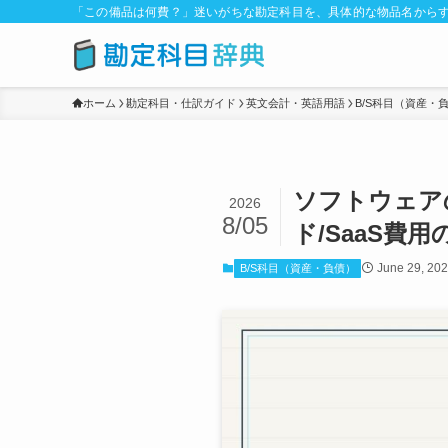
「この備品は何費？」迷いがちな勘定科目を、具体的な物品名からす
ホーム
勘定科目・仕訳ガイド
英文会計・英語用語
B/S科目（資産・
ソフトウェア
2026
8/05
ド/SaaS費用
June 29, 20
B/S科目（資産・負債）