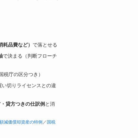
消耗品費など）
で落とせる
軸
で決まる（判断フローチ
国税庁の区分つき）
買い切りライセンスとの違
方・貸方つきの仕訳例
と消
の少額減価償却資産の特例
／
国税