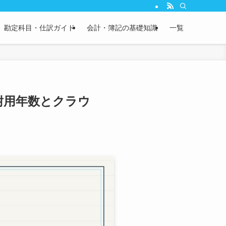
説。さらに、実務で使える英文会計用語やBS/PL科目の英語表記も完全網羅。経
勘定科目・仕訳ガイド
会計・簿記の基礎知識
一覧
耐用年数とクラウ