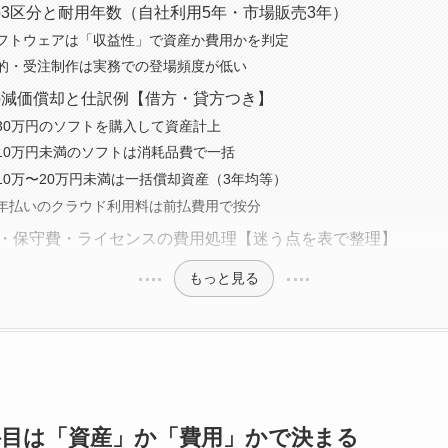
3区分と耐用年数（自社利用5年・市場販売3年）
フトウェアは「収益性」で資産か費用かを判定
的・受注制作は実務での登場頻度が低い
の減価償却と仕訳例【借方・貸方つき】
30万円のソフトを購入して資産計上
10万円未満のソフトは消耗品費で一括
10万〜20万円未満は一括償却資産（3年均等）
年払いのクラウド利用料は前払費用で按分
aS・保守費・ライセンスの費用処理【迷う点を表で整理】
もっと見る
目は「資産」か「費用」かで決まる