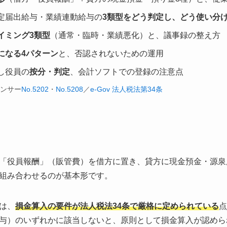
定届出給与・業績連動給与の
3類型をどう判定し、どう使い分
イミング3類型
（通常・臨時・業績悪化）と、議事録の整え方
になる4パターン
と、否認されないための運用
し役員の
按分・判定
、会計ソフトでの登録の注意点
アンサー
No.5202
・
No.5208
／
e-Gov 法人税法第34条
「役員報酬」（販管費）を借方に置き、貸方に現金預金・源泉
組み合わせるのが基本形です。
は、
損金算入の要件が法人税法34条で厳格に定められている
点
与）のいずれかに該当しないと、原則として損金算入が認めら