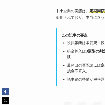
中小企業の実態は、
定期同額
準化されており、本当に迷う
この記事の要点
役員報酬は販管費「役
損金算入は
3類型の判
肢
最頻出の否認論点は
定
損金不算入）
議事録の整備が税務調