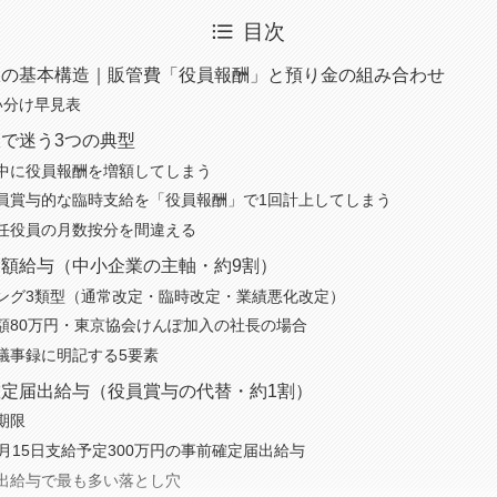
目次
訳の基本構造｜販管費「役員報酬」と預り金の組み合わせ
い分け早見表
で迷う3つの典型
中に役員報酬を増額してしまう
員賞与的な臨時支給を「役員報酬」で1回計上してしまう
任役員の月数按分を間違える
額給与（中小企業の主軸・約9割）
ング3類型（通常改定・臨時改定・業績悪化改定）
額80万円・東京協会けんぽ加入の社長の場合
議事録に明記する5要素
定届出給与（役員賞与の代替・約1割）
期限
月15日支給予定300万円の事前確定届出給与
出給与で最も多い落とし穴