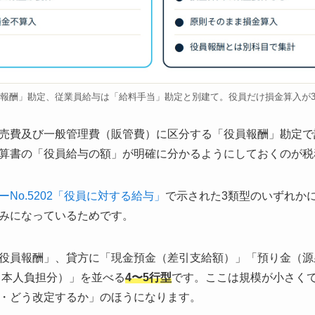
報酬」勘定、従業員給与は「給料手当」勘定と別建て。役員だけ損金算入が
売費及び一般管理費（販管費）に区分する「役員報酬」勘定で
算書の「役員給与の額」が明確に分かるようにしておくのが税
No.5202「役員に対する給与」
で示された3類型のいずれか
みになっているためです。
役員報酬」、貸方に「現金預金（差引支給額）」「預り金（源
 本人負担分）」を並べる
4〜5行型
です。ここは規模が小さく
・どう改定するか」のほうになります。