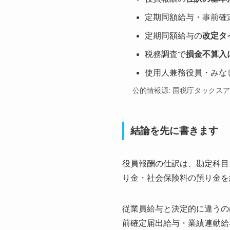
定期同額給与・事前確
定期同額給与の
改定タ
税務調査で
損金不算入
使用人兼務役員・みな
公的情報源: 国税庁タックス
結論を先に書きます
役員報酬の仕訳は、勘定科目
り金・社会保険料の預り金を
従業員給与と決定的に違うの
前確定届出給与・業績連動給