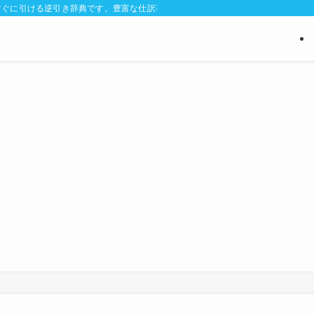
ぐに引ける逆引き辞典です。豊富な仕訳事例と判断に迷う経費区分のポイントを解