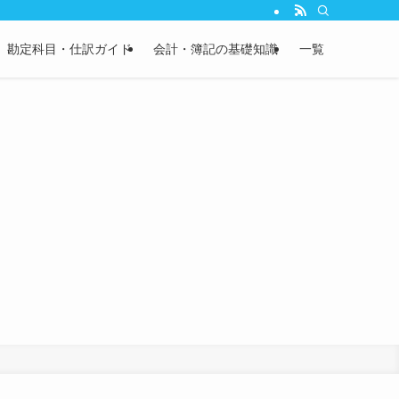
説。さらに、実務で使える英文会計用語やBS/PL科目の英語表記も完全網羅。経
勘定科目・仕訳ガイド
会計・簿記の基礎知識
一覧