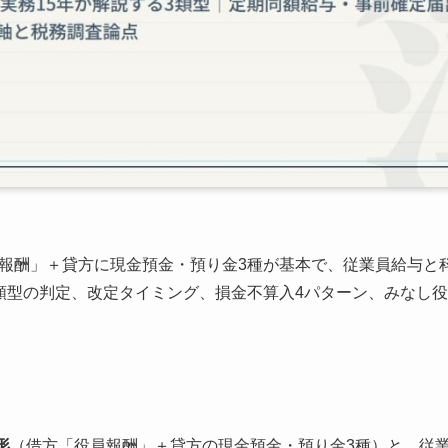
報酬」＋貸方に現金預金・預り金3種が基本で、従業員給与と
類型の判定、改定タイミング、損金不算入4パターン、みなし
形
（借方「役員報酬」＋貸方の現金預金・預り金3種）と、従