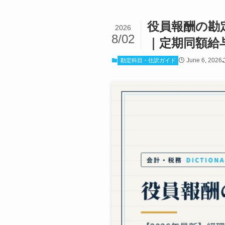
役員報酬の勘定
2026
8/02
｜定期同額給
June 6, 2026
勘定科目・仕訳ガイド