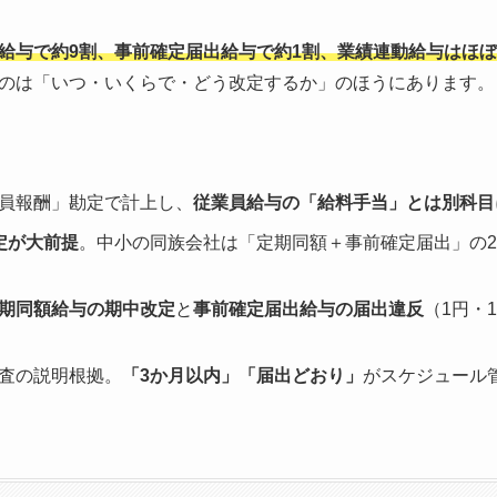
給与で約9割、事前確定届出給与で約1割、業績連動給与はほ
のは「いつ・いくらで・どう改定するか」のほうにあります。
員報酬」勘定で計上し、
従業員給与の「給料手当」とは別科目
定が大前提
。中小の同族会社は「定期同額＋事前確定届出」の
期同額給与の期中改定
と
事前確定届出給与の届出違反
（1円・
査の説明根拠。
「3か月以内」「届出どおり」
がスケジュール