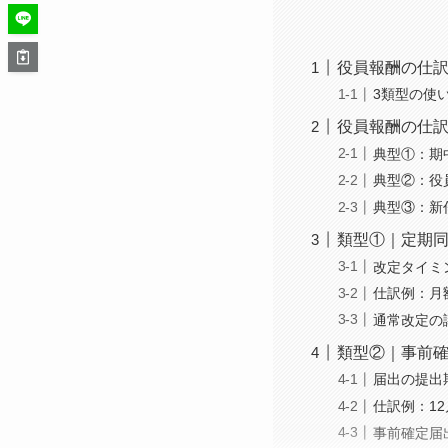
役員報酬の仕
3類型の使
役員報酬の仕訳
典型①：期
典型②：役
典型③：新
類型①｜定期同
改定タイミ
仕訳例：月
通常改定の
類型②｜事前確
届出の提出
仕訳例：12
事前確定届