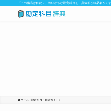
「この備品は何費？」迷いがちな勘定科目を、具体的な物品名からす
ホーム
勘定科目・仕訳ガイド