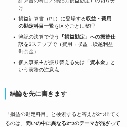
計算書の科目／簿記の損益勘定）の切り分
け
損益計算書（PL）に登場する
収益・費用
の勘定科目一覧
を区分ごとに整理
簿記の決算で使う
「損益勘定」への振替仕
訳
を3ステップで（費用→収益→繰越利益
剰余金）
個人事業主が振り替える先は
「資本金」
と
いう実務の注意点
結論を先に書きます
「損益の勘定科目」と検索すると答えが2つ出てく
るのは、
問いの中に異なる2つのテーマが混ざって