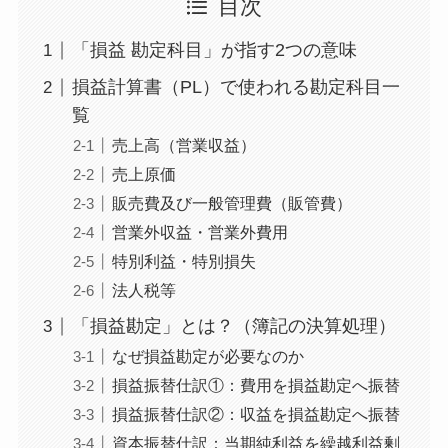
目次
「損益 勘定科目」が指す2つの意味
損益計算書（PL）で使われる勘定科目一
覧
売上高（営業収益）
売上原価
販売費及び一般管理費（販管費）
営業外収益・営業外費用
特別利益・特別損失
法人税等
「損益勘定」とは？（簿記の決算処理）
なぜ損益勘定が必要なのか
損益振替仕訳①：費用を損益勘定へ振替
損益振替仕訳②：収益を損益勘定へ振替
資本振替仕訳：当期純利益を繰越利益剰