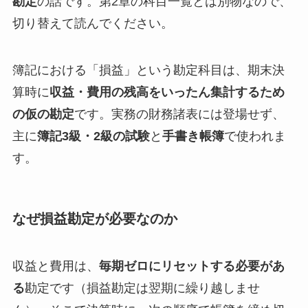
勘定
の話です。第2章の科目一覧とは別物なので、
切り替えて読んでください。
簿記における「損益」という勘定科目は、期末決
算時に
収益・費用の残高をいったん集計するため
の仮の勘定
です。実務の財務諸表には登場せず、
主に
簿記3級・2級の試験
と
手書き帳簿
で使われま
す。
なぜ損益勘定が必要なのか
収益と費用は、
毎期ゼロにリセットする必要があ
る
勘定です（損益勘定は翌期に繰り越しませ