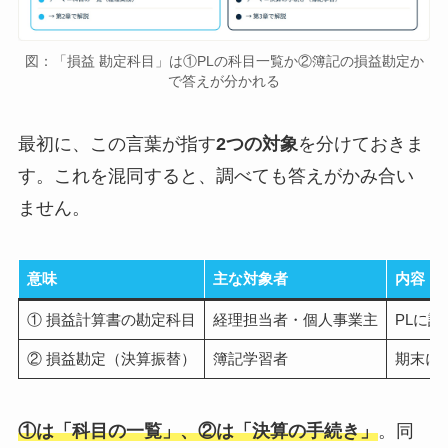
図：「損益 勘定科目」は①PLの科目一覧か②簿記の損益勘定か
で答えが分かれる
最初に、この言葉が指す
2つの対象
を分けておきま
す。これを混同すると、調べても答えがかみ合い
ません。
意味
主な対象者
内容
① 損益計算書の勘定科目
経理担当者・個人事業主
PLに計
② 損益勘定（決算振替）
簿記学習者
期末に
①は「科目の一覧」、②は「決算の手続き」
。同