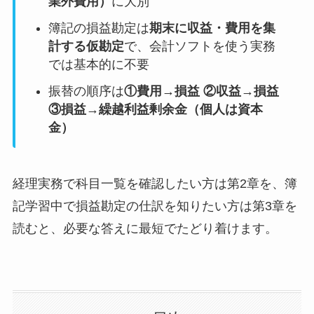
業外費用）
に大別
簿記の損益勘定は
期末に収益・費用を集
計する仮勘定
で、会計ソフトを使う実務
では基本的に不要
振替の順序は
①費用→損益 ②収益→損益
③損益→繰越利益剰余金（個人は資本
金）
経理実務で科目一覧を確認したい方は第2章を、簿
記学習中で損益勘定の仕訳を知りたい方は第3章を
読むと、必要な答えに最短でたどり着けます。