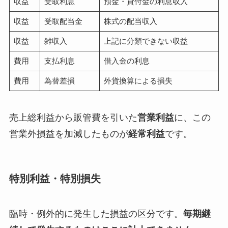
収益
受取利息
預金・貸付金の利息収入
収益
受取配当金
株式の配当収入
収益
雑収入
上記に分類できない収益
費用
支払利息
借入金の利息
費用
為替差損
外貨換算による損失
売上総利益から販管費を引いた
営業利益
に、この
営業外損益を加減したものが
経常利益
です。
特別利益・特別損失
臨時・例外的に発生した損益の区分です。
毎期継