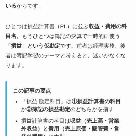
いる
からです。
ひとつは損益計算書（PL）に並ぶ
収益・費用の科
目名
。もうひとつは簿記の決算で一時的に使う
「損益」という仮勘定
です。前者は経理実務、後
者は簿記学習のテーマと考えると、迷いがなくな
ります。
この記事の要点
「損益 勘定科目」は
①損益計算書の科目
か
②簿記の損益勘定
のどちらかを指す
損益計算書の科目は
収益（売上高・営業
外収益）と費用（売上原価・販管費・営