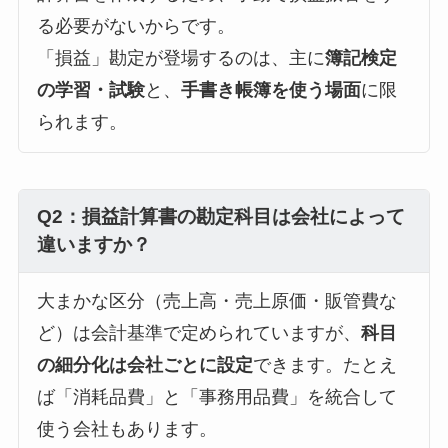
る必要がないからです。
「損益」勘定が登場するのは、主に
簿記検定
の学習・試験
と、
手書き帳簿を使う場面
に限
られます。
Q2：損益計算書の勘定科目は会社によって
違いますか？
大まかな区分（売上高・売上原価・販管費な
ど）は会計基準で定められていますが、
科目
の細分化は会社ごとに設定
できます。たとえ
ば「消耗品費」と「事務用品費」を統合して
使う会社もあります。