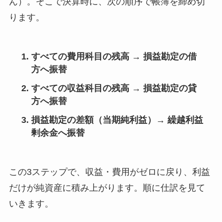
ん）。そこで決算時に、次の順序で帳簿を締め切
ります。
すべての費用科目の残高 → 損益勘定の
借
方
へ振替
すべての収益科目の残高 → 損益勘定の
貸
方
へ振替
損益勘定の差額（当期純利益）→
繰越利益
剰余金
へ振替
この3ステップで、収益・費用がゼロに戻り、利益
だけが純資産に積み上がります。順に仕訳を見て
いきます。